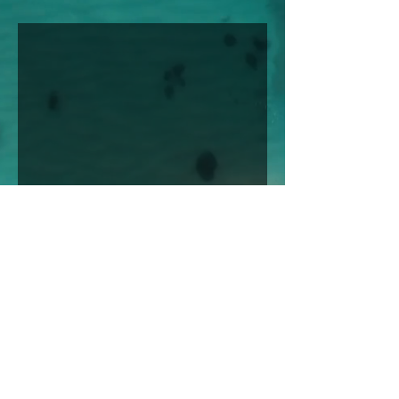
Uygulamalar
Bilinçli Farkındalığın
Bilimsel Olarak Kanıtlanmış
Faydaları